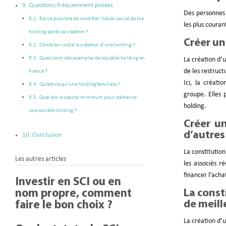
Questions fréquemment posées
Des personnes 
Est-ce possible de modifier l’objet social de ma
les plus couran
holding après sa création ?
Créer un
Combien coûte la création d’une holding ?
Quels sont des exemples de sociétés holding en
La création d’u
de les restruct
France ?
Ici, la créati
Qu’est-ce qu’une holding familiale ?
groupe. Elles 
Quel est le capital minimum pour démarrer
holding.
une société holding ?
Créer u
d’autres
Conclusion
La constitution
Les autres articles
les associés r
financer l’acha
Investir en SCI ou en
La const
nom propre, comment
de meill
faire le bon choix ?
La création d’u