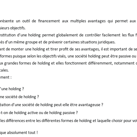
présente un outil de financement aux multiples avantages qui permet aux
ieurs objectifs.
onstitution d’une holding permet globalement de contrôler facilement les flux f
tés d’un même groupe et de prévenir certaines situations juridiques.
t de monter une holding et tirer profit de ses avantages, il est important de s
 formes puisque selon les objectifs visés, une société holding peut être passive ou
deux grandes formes de holding et elles fonctionnent différemment, notamment 
cales.
ement :
’une holding ?
une société de holding ?
réation d’une société de holding peut-elle être avantageuse ?
t-on de holding active ou de holding passive ?
les différences entre les différentes formes de holding et laquelle choisir pour vo
ique absolument tout !