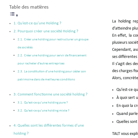
Table des matières
La holding re
Qu’est-ce qu’une Holding ?
d’atteindre plus
Pourquoi créer une société Holding ?
En effet, la c
Créer une holding pour restructurer un groupe
plusieurs socié
de sociétés
Cependant, avan
Créer une holding pour servir de financement
ses différentes
pour racheter d’autres entreprises
Il s’agit des 
des charges fis
La constitution d’une holding pour céder son
Alors, concrèt
patrimoine dans de meilleures conditions
Qu’est-ce qu
Comment fonctionne une société holding ?
À quoi sert 
Qu’est-ce qu’une holding pure ?
En quoi la c
Qu’est-ce qu’une holding mixte ?
Quand parle-
Quelles sont 
Quelles sont les différentes formes d’une
TALT vous expl
holding ?