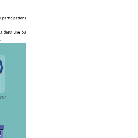
 participations
ns dans une ou
.