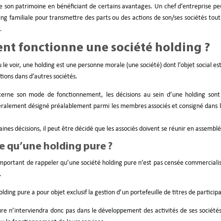
de son patrimoine en bénéficiant de certains avantages. Un chef d’entreprise p
ing familiale pour transmettre des parts ou des actions de son/ses sociétés tou
.
t fonctionne une société holding ?
e voir, une holding est une personne morale (une société) dont l’objet social es
tions dans d’autres sociétés.
cerne son mode de fonctionnement, les décisions au sein d’une holding sont 
éralement désigné préalablement parmi les membres associés et consigné dans le
ines décisions, il peut être décidé que les associés doivent se réunir en assembl
e qu’une holding pure ?
 important de rappeler qu’une société holding pure n’est pas censée commerciali
.
olding pure a pour objet exclusif la gestion d’un portefeuille de titres de particip
re n’interviendra donc pas dans le développement des activités de ses sociétés f