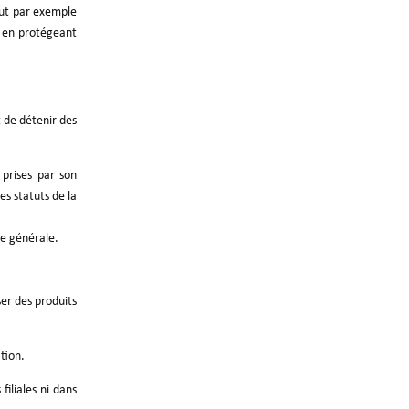
eut par exemple
t en protégeant
t de détenir des
prises par son
s statuts de la
ée générale.
ser des produits
ation.
iliales ni dans