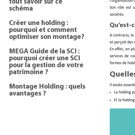
tout savoir sur ce
l’organisation 
schéma
Son rôle est u
sociétés.
Créer une holding :
Qu’est-c
pourquoi et comment
A contrario, la
optimiser son montage?
et perçoit des 
En effet, en pl
MEGA Guide de la SCI :
services de co
pourquoi créer une SCI
formes de holdi
pour la gestion de votre
patrimoine ?
Quelles
Il existe essen
Montage Holding : quels
La holding pa
avantages ?
Et la holding