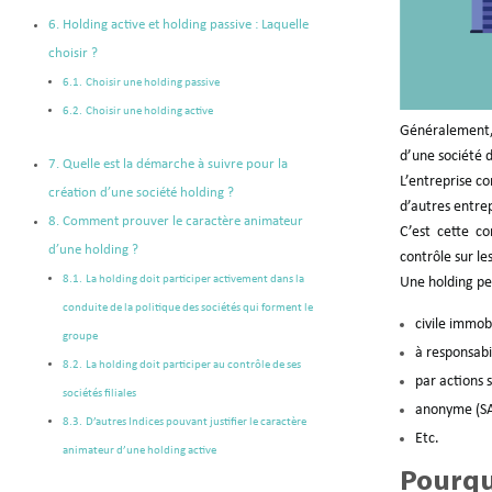
Holding active et holding passive : Laquelle
choisir ?
Choisir une holding passive
Choisir une holding active
Généralement, 
d’une société d
Quelle est la démarche à suivre pour la
L’entreprise co
création d’une société holding ?
d’autres entrep
Comment prouver le caractère animateur
C’est cette co
d’une holding ?
contrôle sur les
La holding doit participer activement dans la
Une holding pe
conduite de la politique des sociétés qui forment le
civile immobi
groupe
à responsabil
La holding doit participer au contrôle de ses
par actions s
sociétés filiales
anonyme (SA
D’autres Indices pouvant justifier le caractère
Etc.
animateur d’une holding active
Pourqu