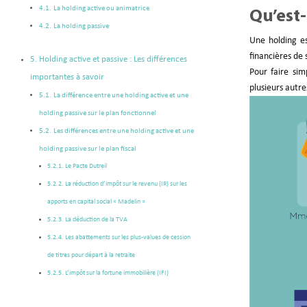
La holding active ou animatrice
Qu’est
La holding passive
Une holding es
financières de 
Holding active et passive : Les différences
Pour faire si
importantes à savoir
plusieurs autres
La différence entre une holding active et une
holding passive sur le plan fonctionnel
Les différences entre une holding active et une
holding passive sur le plan fiscal
Le Pacte Dutreil
La réduction d’impôt sur le revenu (IR) sur les
apports en capital social « Madelin »
La déduction de la TVA
Les abattements sur les plus-values de cession
de titres pour départ à la retraite
L’impôt sur la fortune immobilière (IFI)