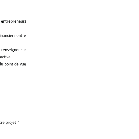
Vous souhaitez
 entrepreneurs
en savoir plus ?
inanciers entre
TALT et son équipe d’avocats et
fiscalistes se tiennent à votre
e renseigner sur
disposition
 active.
du point de vue
Posez vos
questions
tre projet ?