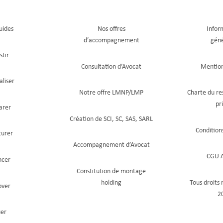
uides
Nos offres
Infor
d’accompagnement
géné
stir
Consultation d’Avocat
Mention
aliser
Notre offre LMNP/LMP
Charte du re
pr
arer
Création de SCI, SC, SAS, SARL
Condition
turer
Accompagnement d’Avocat
CGU A
ncer
Constitution de montage
holding
Tous droits
over
2
uer