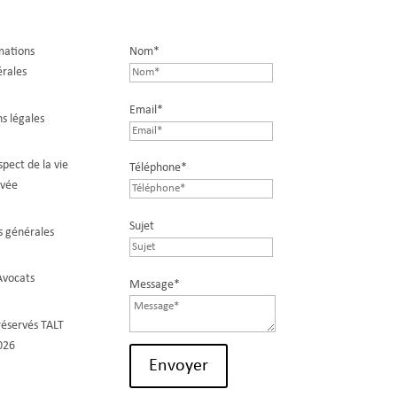
mations
Nom*
rales
Email*
s légales
spect de la vie
Téléphone*
ivée
Sujet
s générales
vocats
Message*
 réservés TALT
026
Envoyer