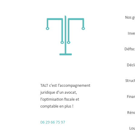
Nos g
Inve
Défisc
Décl
Struc
TALT c’est l’accompagnement
juridique d’un avocat,
Fina
l’optimisation fiscale
et
comptable
en plus !
Rén
06 29 66 75 97
Lo