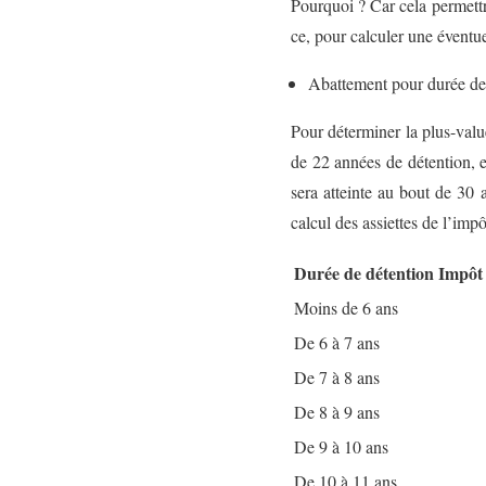
Pourquoi ? Car cela permettra
ce, pour calculer une éventue
Abattement pour durée de
Pour déterminer la plus-valu
de 22 années de détention, e
sera atteinte au bout de 30 
calcul des assiettes de l’imp
Durée de détention
Impôt 
Moins de 6 ans
De 6 à 7 ans
De 7 à 8 ans
De 8 à 9 ans
De 9 à 10 ans
De 10 à 11 ans