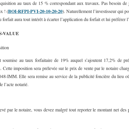
cquisition au taux de 15 % correspondant aux travaux. Pas besoin de j
BOI-RFPI-PVI-20-10-20-20
x ! (
). Naturellement l’investisseur qui po
forfait aura tout intérêt à écarter l’application du forfait et lui préférer l
S-VALUE
sition
t soumise au taux forfaitaire de 19% auquel s’ajoutent 17,2% de pré
 Cette imposition sera prélevée sur le prix de vente par le notaire charg
48-IMM. Elle sera remise au service de la publicité foncière du lieu où 
de l’acte notarié.
levé par le notaire, vous devez malgré tout reporter le montant net des p