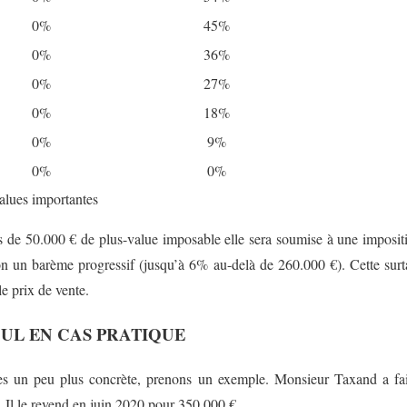
0%
45%
0%
36%
0%
27%
0%
18%
0%
9%
0%
0%
values importantes
s de 50.000 € de plus-value imposable elle sera soumise à une imposi
lon un barème progressif (jusqu’à 6% au-delà de 260.000 €). Cette surta
le prix de vente.
UL EN CAS PRATIQUE
les un peu plus concrète, prenons un exemple. Monsieur Taxand a fai
 Il le revend en juin 2020 pour 350.000 €.