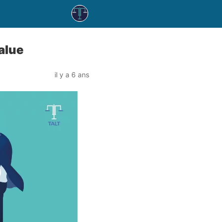
alue
il y a 6 ans