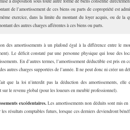
mise à disposition sous toute autre forme de biens consentie directemen
tant de l’amortissement de ces biens ou parts de copropriété est admi
même exercice, dans la limite du montant du loyer acquis, ou de la qu
ontant des autres charges afférentes à ces biens ou parts.
tion des amortissements à un plafond égal à la différence entre le mon
ment). Le déficit constaté par une personne physique qui loue des lo
issements. En d’autres termes, l’amortissement déductible est pris en c
des autres charges supportées de l’année. Il ne peut donc ni créer un déf
ait que la loi n’interdit pas la déduction des amortissements, ell
 sur le revenu global (pour les loueurs en meublé professionnel).
issements excédentaires.
Les amortissements non déduits sont mis en r
 les résultats comptables futurs, lorsque ces derniers deviendront bénéfic